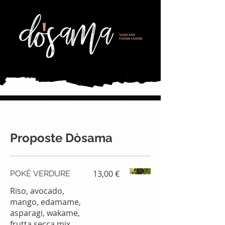
Proposte Dòsama
13,00 €
POKÈ VERDURE
Riso, avocado,
mango, edamame,
asparagi, wakame,
frutta secca mix