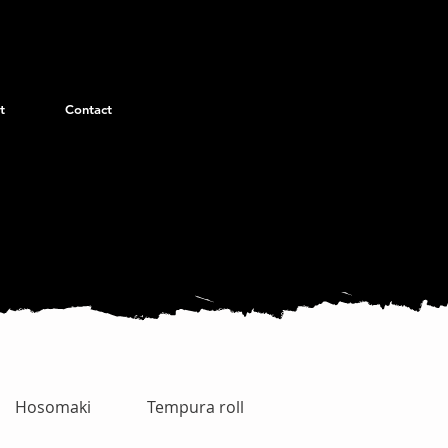
t
Contact
Hosomaki
Tempura roll
Uramaki Special