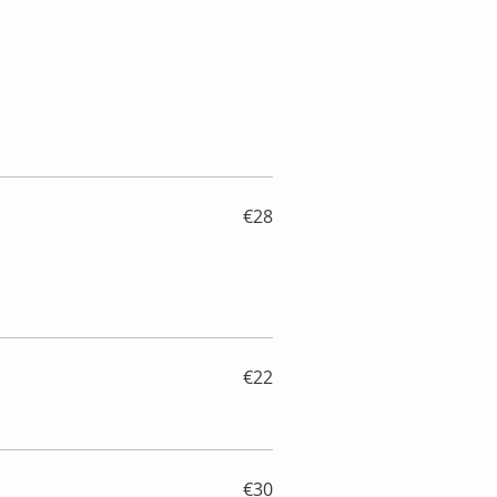
€28
€22
€30