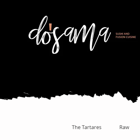
The Tartares
Raw